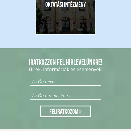
Oktatási intézmény
Iratkozzon fel hírlevelünkre!
Hírek, információk és események!