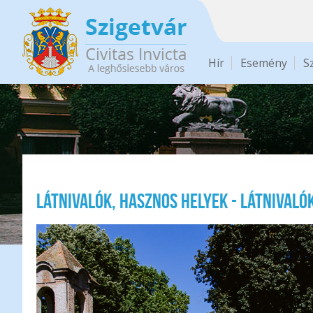
Ugrás a tartalomra
Hír
Esemény
S
Látnivalók, hasznos helyek - Látnivaló