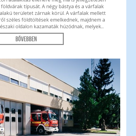
i földvárak típusát. A négy bástya és a várfalak
lakú területet zárnak körül. A várfalak mellett
lről széles földtöltések emelkednek, majdnem a
 északi oldalon kazamaták húzódnak, melyek...
Bővebben