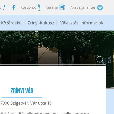
ő
Köszöntő
Galéria
Akadálymentes
Közérdekű
Zrínyi-kultusz
Választási információk
Zrínyi Vár
 7900 Szigetvár, Vár utca 19.
zöri átalakítás ellenére még ma is jellegzetesen