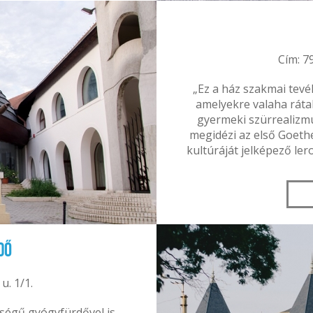
Cím: 79
„Ez a ház szakmai tev
amelyekre valaha rátal
gyermeki szürrealizm
megidézi az első Goeth
kultúráját jelképező le
dő
u. 1/1.
őségű gyógyfürdővel is