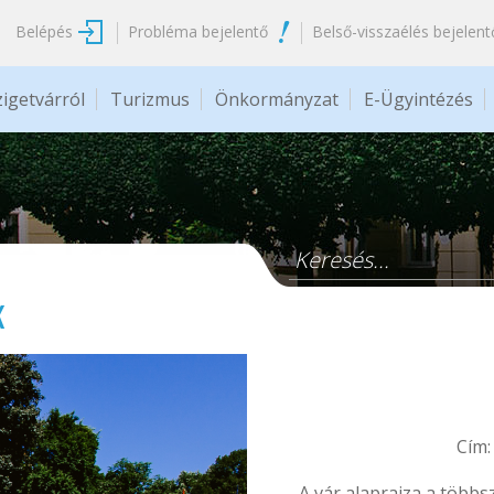
Belépés
Probléma bejelentő
Belső-visszaélés bejelent
zigetvárról
Turizmus
Önkormányzat
E-Ügyintézés
Keresés űrlap
k
Cím:
A vár alaprajza a többs