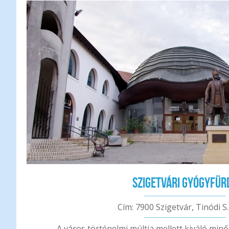
Szigetvári Gyógyfür
Cím: 7900 Szigetvár, Tinódi S. 
A város történelmi múltja mellett kiváló min