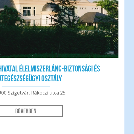
 Hivatal Élelmiszerlánc-biztonsági és
ategészségügyi Osztály
900 Szigetvár, Rákóczi utca 25.
Bővebben