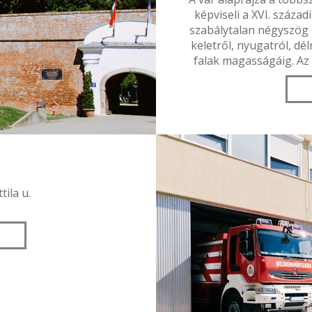
képviseli a XVI. század
szabálytalan négyszög a
keletről, nyugatról, dé
falak magasságáig. Az
tila u.