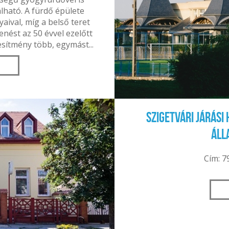
lható. A fürdő épülete
aival, míg a belső teret
enést az 50 évvel ezelőtt
tesítmény több, egymást...
Szigetvári Járási
Áll
Cím: 7