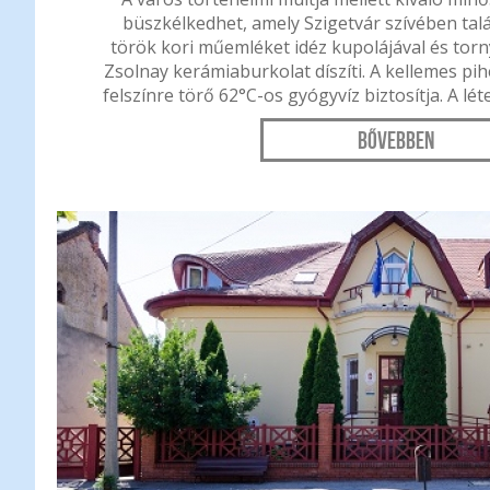
büszkélkedhet, amely Szigetvár szívében talá
török kori műemléket idéz kupolájával és torny
Zsolnay kerámiaburkolat díszíti. A kellemes pih
felszínre törő 62°C-os gyógyvíz biztosítja. A lé
Bővebben