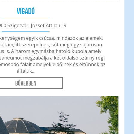
Vigadó
00 Szigetvár, József Attila u. 9
ékenységem egyik csúcsa, mindazok az elemek,
áltam, itt szerepelnek, sőt még egy sajátosan
us is. A három egymásba hatoló kupola amely
eaneumot megzabálja a két oldalsó szárny régi
romosodó falait amelyek eldőlnek és eltűnnek az
általuk...
Bővebben