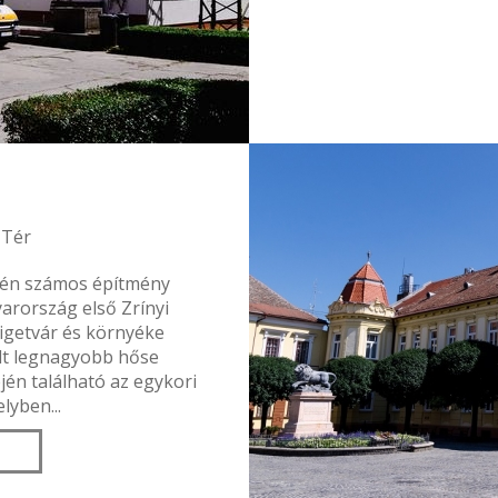
 Tér
erén számos építmény
yarország első Zrínyi
igetvár és környéke
lt legnagyobb hőse
ején található az egykori
lyben...