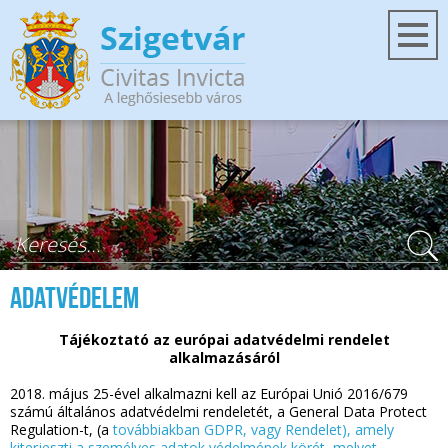
Ugrás a tartalomra
Keresés űrlap
Adatvédelem
Tájékoztató az európai adatvédelmi rendelet
alkalmazásáról
2018. május 25-ével alkalmazni kell az Európai Unió 2016/679
számú általános adatvédelmi rendeletét, a General Data Protect
Regulation-t, (a
továbbiakban GDPR, vagy Rendelet), amely
kiterjeszti a személyes adatok védelmének körét, melyet