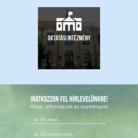
Oktatási intézmény
Iratkozzon fel hírlevelünkre!
Hírek, információk és események!