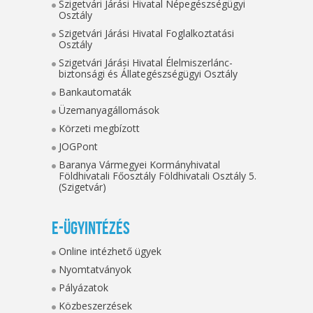
Szigetvári Járási Hivatal Népegészségügyi
Osztály
Szigetvári Járási Hivatal Foglalkoztatási
Osztály
Szigetvári Járási Hivatal Élelmiszerlánc-
biztonsági és Állategészségügyi Osztály
Bankautomaták
Üzemanyagállomások
Körzeti megbízott
JOGPont
Baranya Vármegyei Kormányhivatal
Földhivatali Főosztály Földhivatali Osztály 5.
(Szigetvár)
E-ügyintézés
Online intézhető ügyek
Nyomtatványok
Pályázatok
Közbeszerzések