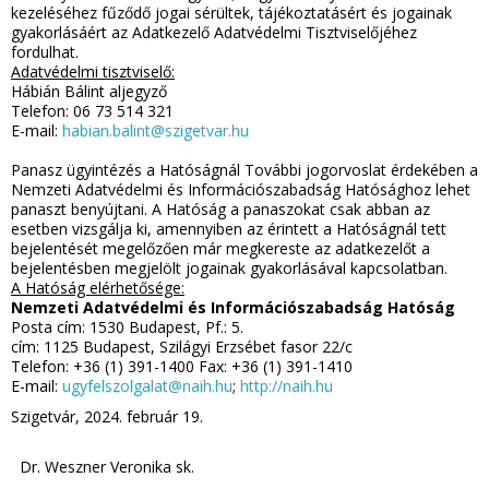
kezeléséhez fűződő jogai sérültek, tájékoztatásért és jogainak
gyakorlásáért az Adatkezelő Adatvédelmi Tisztviselőjéhez
fordulhat.
Adatvédelmi tisztviselő:
Hábián Bálint aljegyző
Telefon: 06 73 514 321
E-mail:
habian.balint@szigetvar.hu
Panasz ügyintézés a Hatóságnál További jogorvoslat érdekében a
Nemzeti Adatvédelmi és Információszabadság Hatósághoz lehet
panaszt benyújtani. A Hatóság a panaszokat csak abban az
esetben vizsgálja ki, amennyiben az érintett a Hatóságnál tett
bejelentését megelőzően már megkereste az adatkezelőt a
bejelentésben megjelölt jogainak gyakorlásával kapcsolatban.
A Hatóság elérhetősége:
Nemzeti Adatvédelmi és Információszabadság Hatóság
Posta cím: 1530 Budapest, Pf.: 5.
cím: 1125 Budapest, Szilágyi Erzsébet fasor 22/c
Telefon: +36 (1) 391-1400 Fax: +36 (1) 391-1410
E-mail:
ugyfelszolgalat@naih.hu
;
http://naih.hu
Szigetvár, 2024. február 19.
Dr. Weszner Veronika sk.