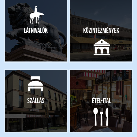
Látnivalók
Közintézmények
Szállás
Étel-ital