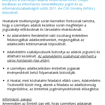
korábban az információs önrendelkezési jogról és az
információszabadságról szóló 2011. évi CXII. törvény (Infotv.)
biztosított.
Hivatalunk tevékenysége során kiemelten fontosnak tartotta,
hogy a személyes adatok kezelése során megfeleljen a
jogszabályi előírásoknak és társadalmi elvárásoknak.
Az adatvédelmi Rendelettel való összhang érdekében
felülvizsgáltuk adatkezeléseinket, megvizsgáltuk az
adatkezelés kritériumainak teljesülését.
Adatvédelmi szabályozásunk biztosítja az adatok jogszerű és
átlátható kezelését.
Az adatvédelmi szabályzat elérhető a
város honlapján (lap alján).
A személyes adatkezelésben érintettek jogainak
érvényesítését belső folyamataink biztosítják.
A Hivatal, mint közhatalmi feladatot ellátó szerv, Adatvédelmi
Tisztviselőt bízott meg, akinek a feladata az adatbiztonság
megerősítése, az érintettek jogérvényesítésének elősegítése.
Információ, panasz
Amennyiben az Érintett úgy véli, hogy személyes adatainak