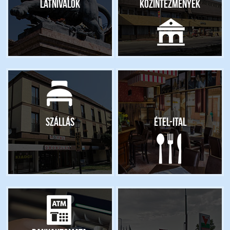
Látnivalók
Közintézmények
Szállás
Étel-ital