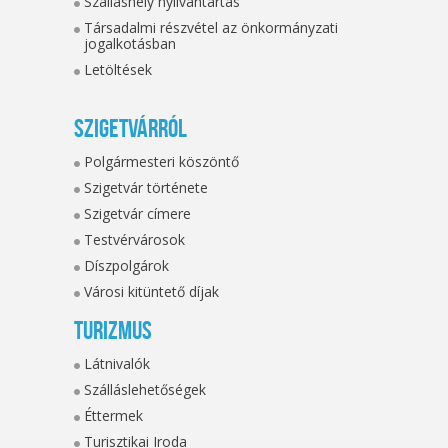
Szálláshely nyilvántartás
Társadalmi részvétel az önkormányzati
jogalkotásban
Letöltések
Szigetvárról
Polgármesteri köszöntő
Szigetvár története
Szigetvár címere
Testvérvárosok
Díszpolgárok
Városi kitüntető díjak
Turizmus
Látnivalók
Szálláslehetőségek
Éttermek
Turisztikai Iroda