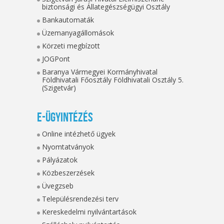
biztonsági és Állategészségügyi Osztály
Bankautomaták
Üzemanyagállomások
Körzeti megbízott
JOGPont
Baranya Vármegyei Kormányhivatal
Földhivatali Főosztály Földhivatali Osztály 5.
(Szigetvár)
E-ügyintézés
Online intézhető ügyek
Nyomtatványok
Pályázatok
Közbeszerzések
Üvegzseb
Településrendezési terv
Kereskedelmi nyilvántartások