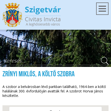
Ugrás a tartalomra
Keresés űrlap
Zrínyi Miklós, a költő szobra
A szobor a belvárosban lévő parkban található, 1964-ben a költő
halálának 300. évfordulóján avatták fel. A szobrot Horvai János
készítette.