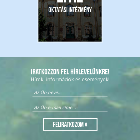
Oktatási intézmény
Iratkozzon fel hírlevelünkre!
Hírek, információk és események!