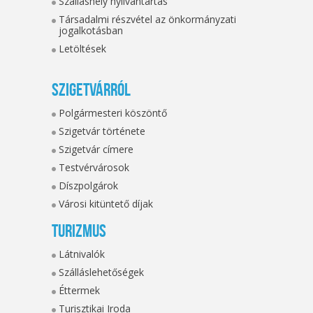
Szálláshely nyilvántartás
Társadalmi részvétel az önkormányzati
jogalkotásban
Letöltések
Szigetvárról
Polgármesteri köszöntő
Szigetvár története
Szigetvár címere
Testvérvárosok
Díszpolgárok
Városi kitüntető díjak
Turizmus
Látnivalók
Szálláslehetőségek
Éttermek
Turisztikai Iroda