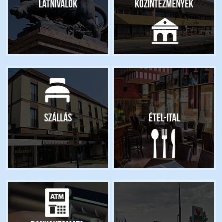
Látnivalók
Közintézmények
Szállás
Étel-ital