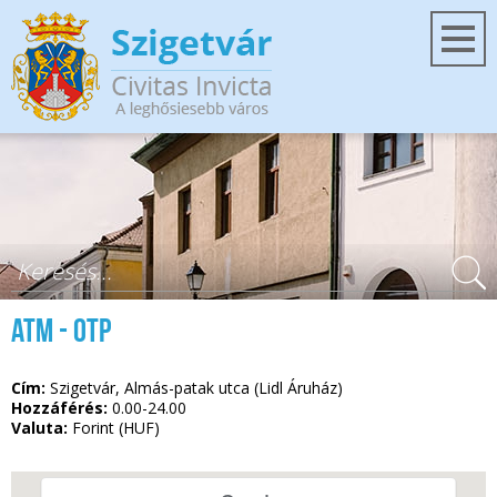
Ugrás a tartalomra
Keresés űrlap
ATM - OTP
Cím:
Szigetvár, Almás-patak utca (Lidl Áruház)
Hozzáférés:
0.00-24.00
Valuta:
Forint (HUF)