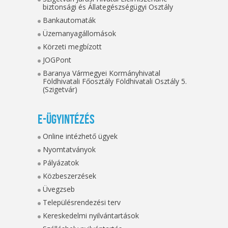
biztonsági és Állategészségügyi Osztály
Bankautomaták
Üzemanyagállomások
Körzeti megbízott
JOGPont
Baranya Vármegyei Kormányhivatal
Földhivatali Főosztály Földhivatali Osztály 5.
(Szigetvár)
E-ügyintézés
Online intézhető ügyek
Nyomtatványok
Pályázatok
Közbeszerzések
Üvegzseb
Településrendezési terv
Kereskedelmi nyilvántartások