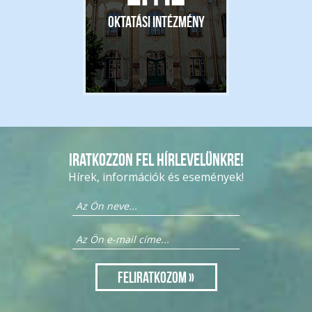
Oktatási intézmény
Iratkozzon fel hírlevelünkre!
Hírek, információk és események!