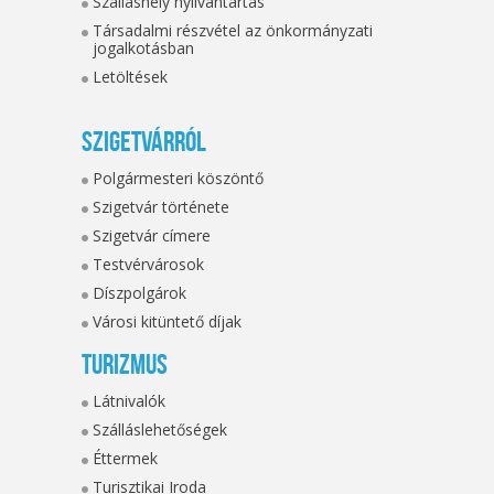
Szálláshely nyilvántartás
Társadalmi részvétel az önkormányzati
jogalkotásban
Letöltések
Szigetvárról
Polgármesteri köszöntő
Szigetvár története
Szigetvár címere
Testvérvárosok
Díszpolgárok
Városi kitüntető díjak
Turizmus
Látnivalók
Szálláslehetőségek
Éttermek
Turisztikai Iroda