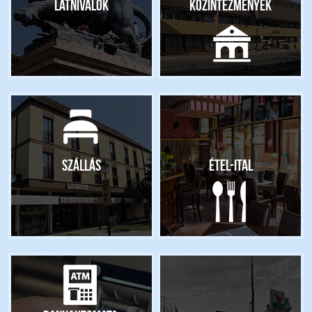
Látnivalók
Közintézmények
Szállás
Étel-ital