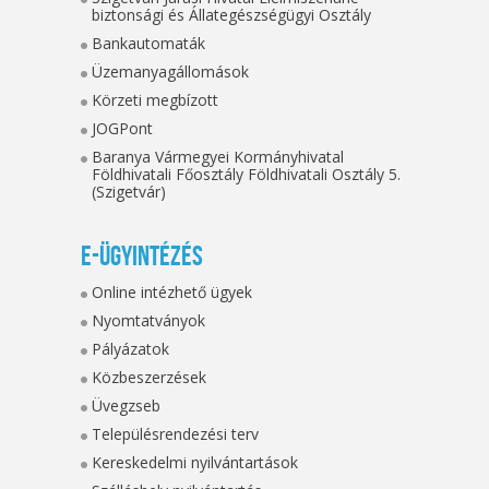
biztonsági és Állategészségügyi Osztály
Bankautomaták
Üzemanyagállomások
Körzeti megbízott
JOGPont
Baranya Vármegyei Kormányhivatal
Földhivatali Főosztály Földhivatali Osztály 5.
(Szigetvár)
E-ügyintézés
Online intézhető ügyek
Nyomtatványok
Pályázatok
Közbeszerzések
Üvegzseb
Településrendezési terv
Kereskedelmi nyilvántartások