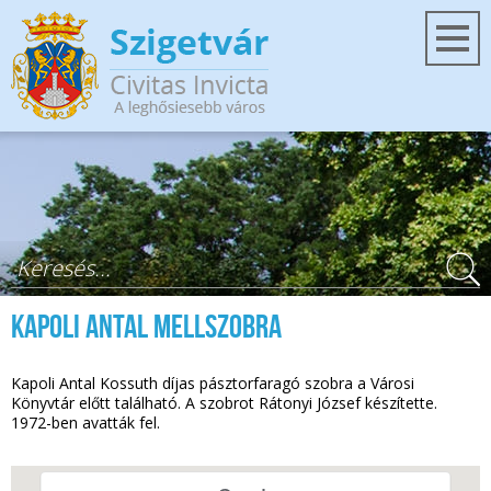
Ugrás a tartalomra
Keresés űrlap
Kapoli Antal mellszobra
Kapoli Antal Kossuth díjas pásztorfaragó szobra a Városi
Könyvtár előtt található. A szobrot Rátonyi József készítette.
1972-ben avatták fel.