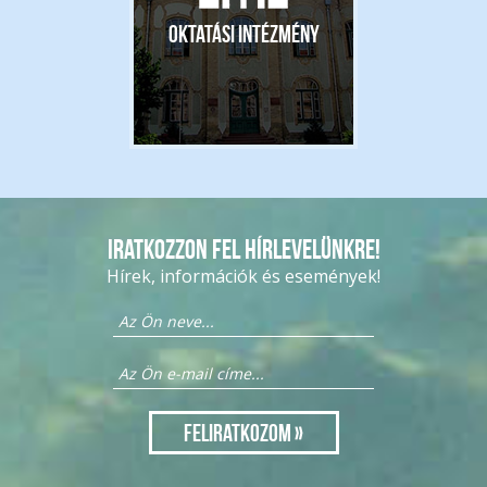
Oktatási intézmény
Iratkozzon fel hírlevelünkre!
Hírek, információk és események!