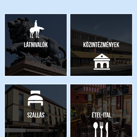
Látnivalók
Közintézmények
Szállás
Étel-ital