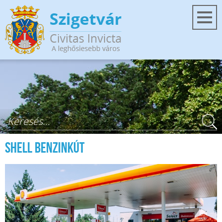
Ugrás a tartalomra
Keresés űrlap
SHELL benzinkút