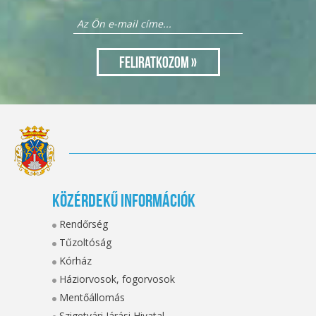
Közérdekű információk
Rendőrség
Tűzoltóság
Kórház
Háziorvosok, fogorvosok
Mentőállomás
Szigetvári Járási Hivatal