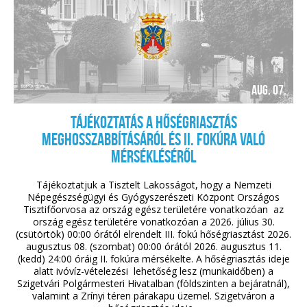
aug. 07.
Tájékoztatás a hőségriasztás
meghosszabbításáról és II. fokúra való
mérsékléséről
Tájékoztatjuk a Tisztelt Lakosságot, hogy a Nemzeti
Népegészségügyi és Gyógyszerészeti Központ Országos
Tisztifőorvosa az ország egész területére vonatkozóan az
ország egész területére vonatkozóan a 2026. július 30.
(csütörtök) 00:00 órától elrendelt III. fokú hőségriasztást 2026.
augusztus 08. (szombat) 00:00 órától 2026. augusztus 11.
(kedd) 24:00 óráig II. fokúra mérsékelte. A hőségriasztás ideje
alatt ivóvíz-vételezési lehetőség lesz (munkaidőben) a
Szigetvári Polgármesteri Hivatalban (földszinten a bejáratnál),
valamint a Zrínyi téren párakapu üzemel. Szigetváron a