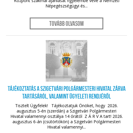
Központ szakmai ajánlását figyelembe véve a Nemzeti
Népegészségügyi és...
Tovább olvasom
aug. 05.
Tájékoztatás a Szigetvári Polgármesteri Hivatal ZÁRVA
tartásáról, valamint ügyeleti rendjéről
Tisztelt Ügyfelek! Tájékoztatjuk Önöket, hogy 2026.
augusztus 5-én (szerdán) a Szigetvári Polgármesteri
Hivatal valamennyi osztálya 14 órától Z Á R V A tart! 2026.
augusztus 6-án (csütörtökön) a Szigetvári Polgármesteri
Hivatal valamennyi...