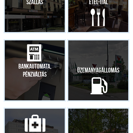
Szállás
Étel-ital
Bankautomata,
Üzemanyagállomás
pénzváltás