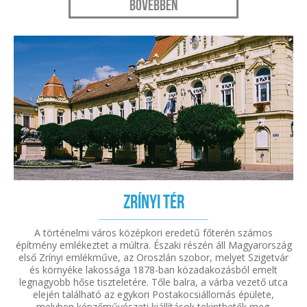
Bővebben
Zrínyi tér
A történelmi város középkori eredetű főterén számos
építmény emlékeztet a múltra. Északi részén áll Magyarország
első Zrínyi emlékműve, az Oroszlán szobor, melyet Szigetvár
és környéke lakossága 1878-ban közadakozásból emelt
legnagyobb hőse tiszteletére. Tőle balra, a várba vezető utca
elején található az egykori Postakocsiállomás épülete,
melyben képzőművészeti kiállítások tekinthetők meg.