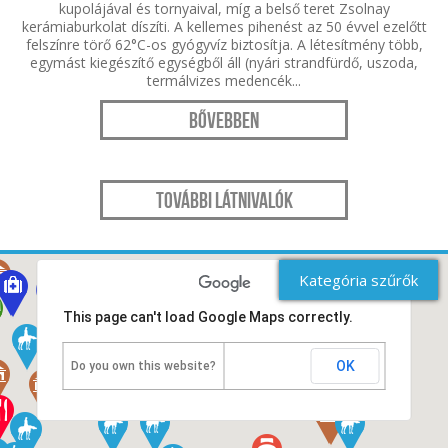
kupolájával és tornyaival, míg a belső teret Zsolnay
kerámiaburkolat díszíti. A kellemes pihenést az 50 évvel ezelőtt
felszínre törő 62°C-os gyógyvíz biztosítja. A létesítmény több,
egymást kiegészítő egységből áll (nyári strandfürdő, uszoda,
termálvizes medencék...
Bővebben
További látnivalók
Kategória szűrők
This page can't load Google Maps correctly.
OK
Do you own this website?