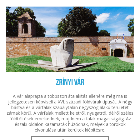
Zrínyi vár
A vár alaprajza a többszöri átalakítás ellenére még ma is
jellegzetesen képviseli a XVI. századi földvárak típusát. A négy
bástya és a várfalak szabálytalan négyszög alakú területet
zárnak körül. A várfalak mellett keletről, nyugatról, délről széles
földtöltések emelkednek, majdnem a falak magasságáig. Az
északi oldalon kazamaták húzódnak, melyek a törökök
elvonulása után kerültek kiépítésre.