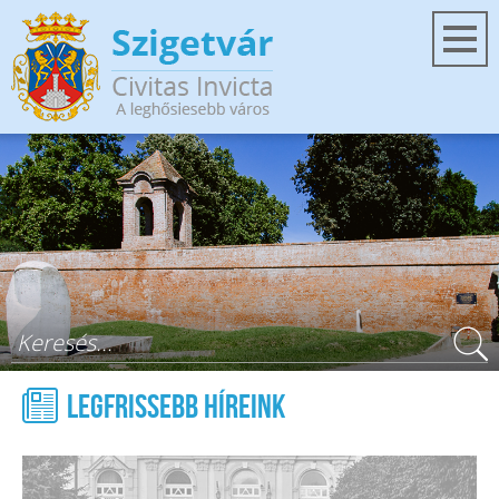
Ugrás a tartalomra
Keresés űrlap
Legfrissebb híreink