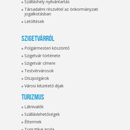
Szálláshely nyilvántartás
Társadalmi részvétel az önkormányzati
jogalkotásban
Letöltések
Szigetvárról
Polgármesteri köszöntő
Szigetvár története
Szigetvár címere
Testvérvárosok
Díszpolgárok
Városi kitüntető díjak
Turizmus
Látnivalók
Szálláslehetőségek
Éttermek
Turisztikai Iroda