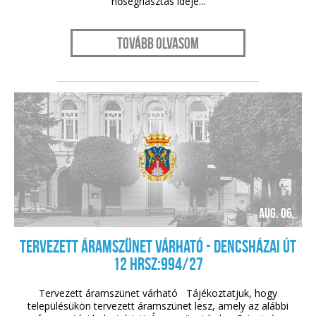
hőségriasztás ideje...
Tovább olvasom
aug. 06.
Tervezett áramszünet várható - Dencsházai út
12 HRSZ:994/27
Tervezett áramszünet várható Tájékoztatjuk, hogy
településükön tervezett áramszünet lesz, amely az alábbi