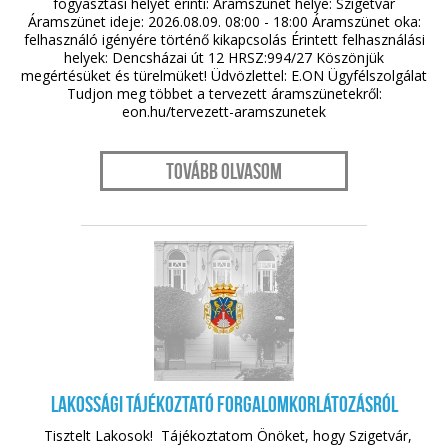
fogyasztási helyet érinti: Áramszünet helye: Szigetvár
Áramszünet ideje: 2026.08.09. 08:00 - 18:00 Áramszünet oka:
felhasználó igényére történő kikapcsolás Érintett felhasználási
helyek: Dencsházai út 12 HRSZ:994/27 Köszönjük
megértésüket és türelmüket! Üdvözlettel: E.ON Ügyfélszolgálat
Tudjon meg többet a tervezett áramszünetekről:
eon.hu/tervezett-aramszunetek
Tovább olvasom
aug. 05.
LAKOSSÁGI TÁJÉKOZTATÓ forgalomkorlátozásról
Tisztelt Lakosok! Tájékoztatom Önöket, hogy Szigetvár,