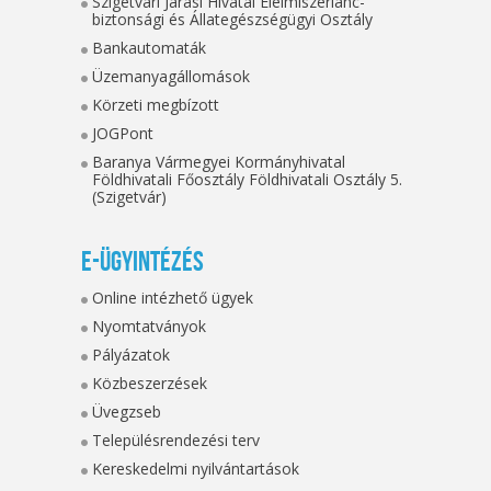
Szigetvári Járási Hivatal Élelmiszerlánc-
biztonsági és Állategészségügyi Osztály
Bankautomaták
Üzemanyagállomások
Körzeti megbízott
JOGPont
Baranya Vármegyei Kormányhivatal
Földhivatali Főosztály Földhivatali Osztály 5.
(Szigetvár)
E-ügyintézés
Online intézhető ügyek
Nyomtatványok
Pályázatok
Közbeszerzések
Üvegzseb
Településrendezési terv
Kereskedelmi nyilvántartások