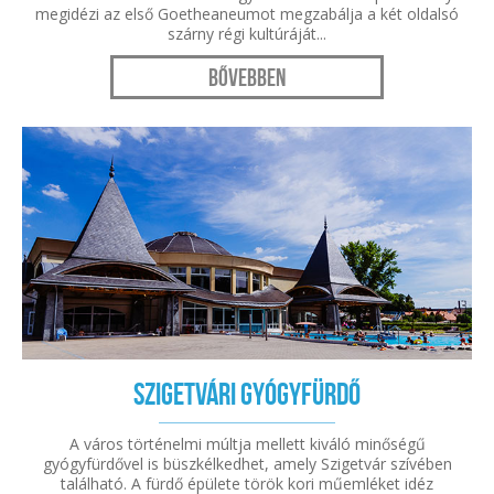
megidézi az első Goetheaneumot megzabálja a két oldalsó
szárny régi kultúráját...
Bővebben
Szigetvári Gyógyfürdő
A város történelmi múltja mellett kiváló minőségű
gyógyfürdővel is büszkélkedhet, amely Szigetvár szívében
található. A fürdő épülete török kori műemléket idéz