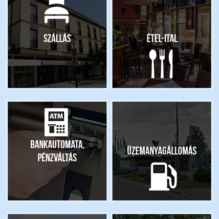
Szállás
Étel-ital
Bankautomata,
Üzemanyagállomás
pénzváltás