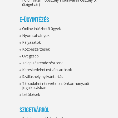
Földhivatali Főosztály Földhivatali Osztály 5.
(Szigetvár)
E-ügyintézés
Online intézhető ügyek
Nyomtatványok
Pályázatok
Közbeszerzések
Üvegzseb
Településrendezési terv
Kereskedelmi nyilvántartások
Szálláshely nyilvántartás
Társadalmi részvétel az önkormányzati
jogalkotásban
Letöltések
Szigetvárról