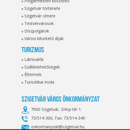
Polgármesteri köszöntő
Szigetvár története
Szigetvár címere
Testvérvárosok
Díszpolgárok
Városi kitüntető díjak
Turizmus
Látnivalók
Szálláslehetőségek
Éttermek
Turisztikai Iroda
Szigetvár Város Önkormányzat
7900 Szigetvár, Zrínyi tér 1.
73/514-300, Fax: 73/514-349
onkormanyzat@szigetvar.hu