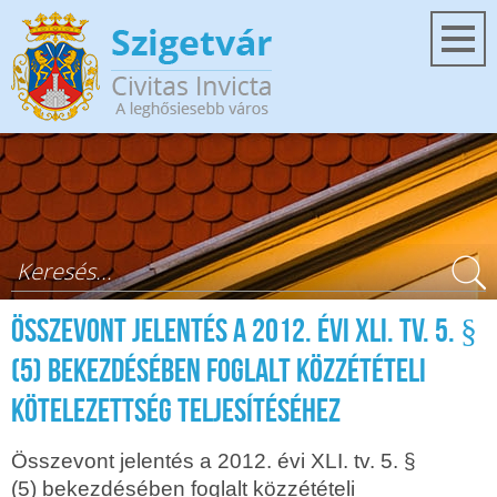
Ugrás a tartalomra
Keresés űrlap
Összevont jelentés a 2012. évi XLI. tv. 5. §
(5) bekezdésében foglalt közzétételi
kötelezettség teljesítéséhez
Összevont jelentés a 2012. évi XLI. tv. 5. §
(5) bekezdésében foglalt közzétételi