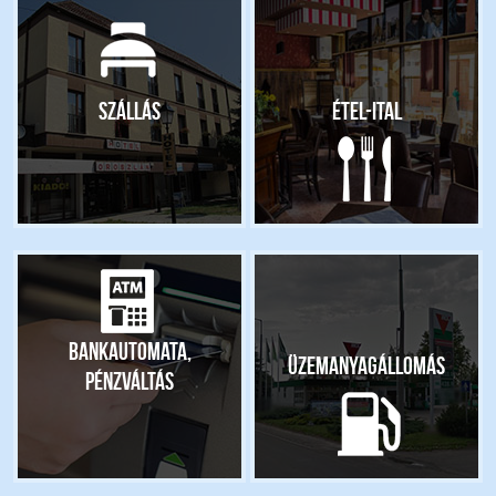
Szállás
Étel-ital
Bankautomata,
Üzemanyagállomás
pénzváltás