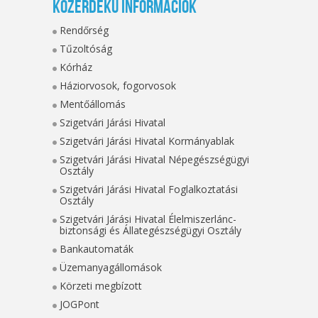
Közérdekű információk
Rendőrség
Tűzoltóság
Kórház
Háziorvosok, fogorvosok
Mentőállomás
Szigetvári Járási Hivatal
Szigetvári Járási Hivatal Kormányablak
Szigetvári Járási Hivatal Népegészségügyi
Osztály
Szigetvári Járási Hivatal Foglalkoztatási
Osztály
Szigetvári Járási Hivatal Élelmiszerlánc-
biztonsági és Állategészségügyi Osztály
Bankautomaták
Üzemanyagállomások
Körzeti megbízott
JOGPont