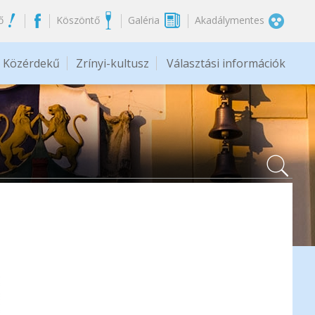
ő
Köszöntő
Galéria
Akadálymentes
Közérdekű
Zrínyi-kultusz
Választási információk