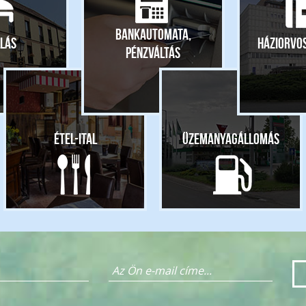
Bankautomata,
lás
Háziorvo
pénzváltás
Étel-ital
Üzemanyagállomás