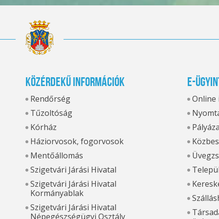
Közérdekű információk
E-ügyin
Rendőrség
Online
Tűzoltóság
Nyomta
Kórház
Pályáz
Háziorvosok, fogorvosok
Közbes
Mentőállomás
Üvegzs
Szigetvári Járási Hivatal
Települ
Szigetvári Járási Hivatal
Kereske
Kormányablak
Szállás
Szigetvári Járási Hivatal
Társada
Népegészségügyi Osztály