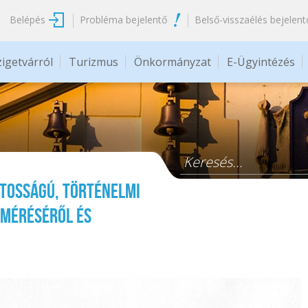
Belépés
Probléma bejelentő
Belső-visszaélés bejelent
zigetvárról
Turizmus
Önkormányzat
E-Ügyintézés
Keresés űrlap
atosságú, történelmi
lméréséről és