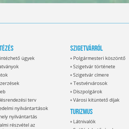
tézés
Szigetvárról
 intézhető ügyek
Polgármesteri köszöntő
tványok
Szigetvár története
atok
Szigetvár címere
zerzések
Testvérvárosok
eb
Díszpolgárok
ésrendezési terv
Városi kitüntető díjak
delmi nyilvántartások
Turizmus
hely nyilvántartás
Látnivalók
lmi részvétel az