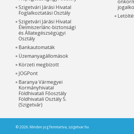
önkorm
Szigetvári Járási Hivatal
jogalk
Foglalkoztatási Osztály
Letölté
Szigetvári Járási Hivatal
Élelmiszerlánc-biztonsági
és Állategészségügyi
Osztály
Bankautomaták
Üzemanyagállomások
Körzeti megbízott
JOGPont
Baranya Vármegyei
Kormányhivatal
Földhivatali Főosztály
Földhivatali Osztály 5.
(Szigetvár)
© 2026. Minden jog fenntartva, szigetvar.hu