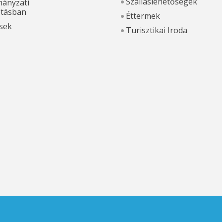
Szálláslehetőségek
ányzati
otásban
Éttermek
sek
Turisztikai Iroda