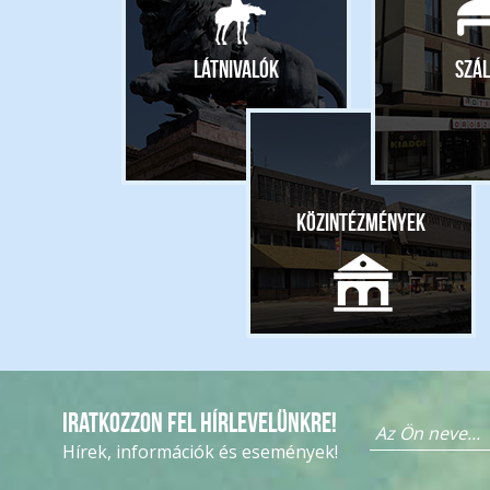
Látnivalók
Szál
Közintézmények
Iratkozzon fel hírlevelünkre!
Hírek, információk és események!