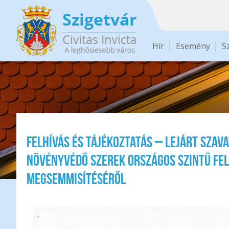
Ugrás a tartalomra
Hír
Esemény
S
Felhívás és tájékoztatás – lejárt szav
növényvédő szerek országos szintű fe
megsemmisítéséről