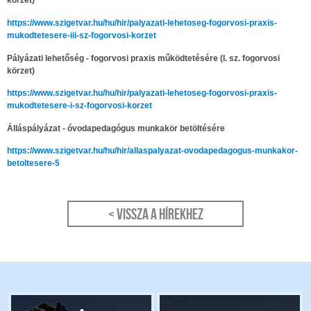
körzet)
https://www.szigetvar.hu/hu/hir/palyazati-lehetoseg-fogorvosi-praxis-
mukodtetesere-iii-sz-fogorvosi-korzet
Pályázati lehetőség - fogorvosi praxis működtetésére (I. sz. fogorvosi
körzet)
https://www.szigetvar.hu/hu/hir/palyazati-lehetoseg-fogorvosi-praxis-
mukodtetesere-i-sz-fogorvosi-korzet
Álláspályázat - óvodapedagógus munkakör betöltésére
https://www.szigetvar.hu/hu/hir/allaspalyazat-ovodapedagogus-munkakor-
betoltesere-5
< Vissza a hírekhez