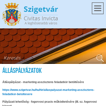
Ugrás a tartalomra
Keresés űrlap
Álláspályázatok
Álláspályázat - marketing asszisztens feladatkör betöltésére
https://www.szigetvar.hu/hu/hir/allaspalyazat-marketing-asszisztens-
feladatkor-betoltesere
Pályázati lehetőség - fogorvosi praxis működtetésére (III. sz. fogorvosi