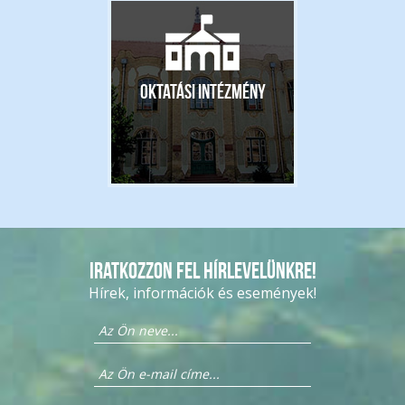
Oktatási intézmény
Iratkozzon fel hírlevelünkre!
Hírek, információk és események!