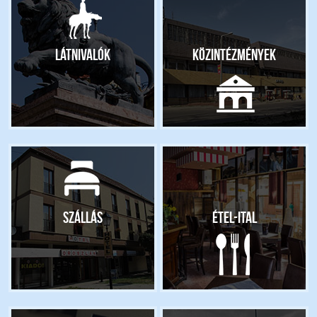
Látnivalók
Közintézmények
Szállás
Étel-ital